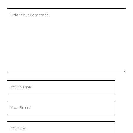
Your
Comment
Your
Name
Your
Email
Your
Website