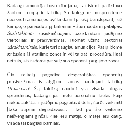
Kadangi amunicija buvo ribojama, tai iškart padiktavo
žaidimo tempą ir taktiką. Su kolegomis nusprendėme
neeikvoti amunicijos pyškindami į priešą besislepiantį už
kampo, o panaudoti ją tinkamai – šturmuodami patalpas.
Susistakinam
, susiskaičiuojam, pasiskirstom judėjimo
vektoriais ir prasiveržimas. Tuomet užimti sektoriai
užrakinami
tais, kurie turi daugiau amunicijos. Pasipildome
grįžusiais iš atgijimo zonos ir vėl ta pati procedūra. Ilgai
netrukę atsiradome per salę nuo oponentų atgijimo zonos.
Čia reikalą pagadino desperatiškas oponentų
prasiveržimas iš atgijimo zonos naudojant taktiką
Uraaaaaaa
! Šią taktiką naudoti yra visada blogas
sprendimas, kadangi jos metu adrenalino kiekis kaip
niekad aukštas ir judėjimo pagreitis didelis, išorės veiksnių
įtaka stipriai degradavusi… Tad po šio veiksmo
neišvengiami ginčai. Kiek esu matęs, o matęs esu daug,
visada tai baigiasi barniais.