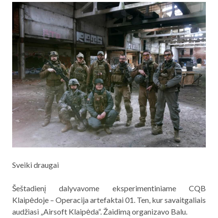
Sveiki draugai
Šeštadienį dalyvavome eksperimentiniame CQB
Klaipėdoje – Operacija artefaktai 01. Ten, kur savaitgaliais
audžiasi „Airsoft Klaipėda“. Žaidimą organizavo Balu.