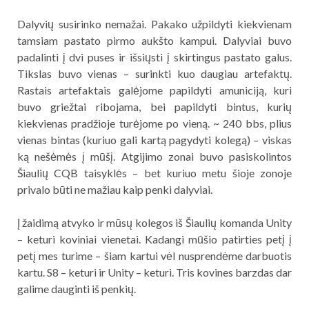
Dalyvių susirinko nemažai. Pakako užpildyti kiekvienam
tamsiam pastato pirmo aukšto kampui. Dalyviai buvo
padalinti į dvi puses ir išsiųsti į skirtingus pastato galus.
Tikslas buvo vienas – surinkti kuo daugiau artefaktų.
Rastais artefaktais galėjome papildyti amuniciją, kuri
buvo griežtai ribojama, bei papildyti bintus, kurių
kiekvienas pradžioje turėjome po vieną. ~ 240 bbs, plius
vienas bintas (kuriuo gali kartą pagydyti kolegą) – viskas
ką nešėmės į mūšį. Atgijimo zonai buvo pasiskolintos
Šiaulių CQB taisyklės – bet kuriuo metu šioje zonoje
privalo būti ne mažiau kaip penki dalyviai.
Į žaidimą atvyko ir mūsų kolegos iš Šiaulių komanda Unity
– keturi koviniai vienetai. Kadangi mūšio patirties petį į
petį mes turime – šiam kartui vėl nusprendėme darbuotis
kartu. S8 – keturi ir Unity – keturi. Tris kovines barzdas dar
galime dauginti iš penkių.