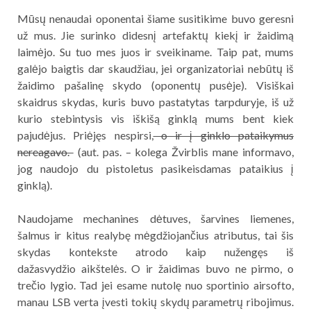
Mūsų nenaudai oponentai šiame susitikime buvo geresni
už mus. Jie surinko didesnį artefaktų kiekį ir žaidimą
laimėjo. Su tuo mes juos ir sveikiname. Taip pat, mums
galėjo baigtis dar skaudžiau, jei organizatoriai nebūtų iš
žaidimo pašalinę skydo (oponentų pusėje). Visiškai
skaidrus skydas, kuris buvo pastatytas tarpduryje, iš už
kurio stebintysis vis iškišą ginklą mums bent kiek
pajudėjus. Priėjęs nespirsi,
o ir į ginklo pataikymus
nereagavo.
(aut. pas. – kolega Žvirblis mane informavo,
jog naudojo du pistoletus pasikeisdamas pataikius į
ginklą).
Naudojame mechanines dėtuves, šarvines liemenes,
šalmus ir kitus realybę mėgdžiojančius atributus, tai šis
skydas kontekste atrodo kaip nužengęs iš
dažasvydžio aikštelės. O ir žaidimas buvo ne pirmo, o
trečio lygio. Tad jei esame nutolę nuo sportinio airsofto,
manau LSB verta įvesti tokių skydų parametrų ribojimus.