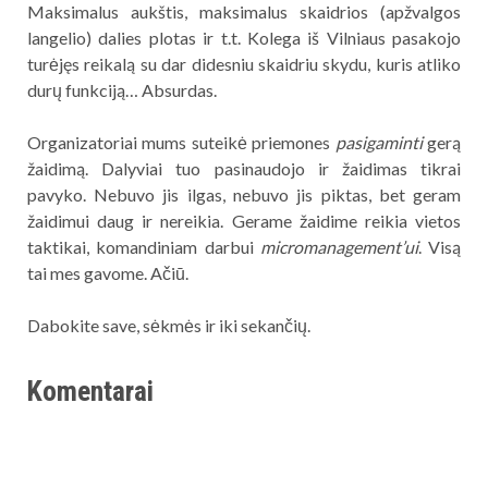
Maksimalus aukštis, maksimalus skaidrios (apžvalgos
langelio) dalies plotas ir t.t. Kolega iš Vilniaus pasakojo
turėjęs reikalą su dar didesniu skaidriu skydu, kuris atliko
durų funkciją… Absurdas.
Organizatoriai mums suteikė priemones
pasigaminti
gerą
žaidimą. Dalyviai tuo pasinaudojo ir žaidimas tikrai
pavyko. Nebuvo jis ilgas, nebuvo jis piktas, bet geram
žaidimui daug ir nereikia. Gerame žaidime reikia vietos
taktikai, komandiniam darbui
micromanagement’ui
. Visą
tai mes gavome. Ačiū.
Dabokite save, sėkmės ir iki sekančių.
Komentarai