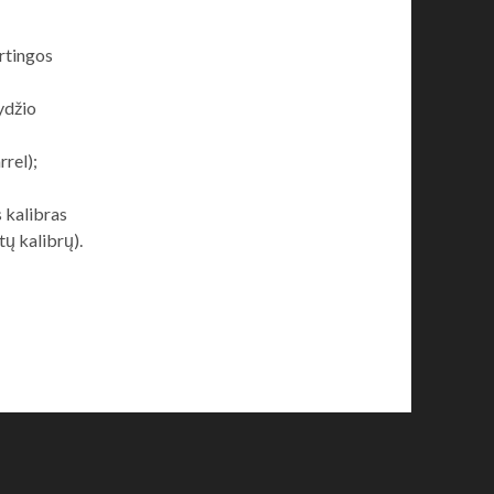
irtingos
ydžio
rrel);
 kalibras
tų kalibrų).