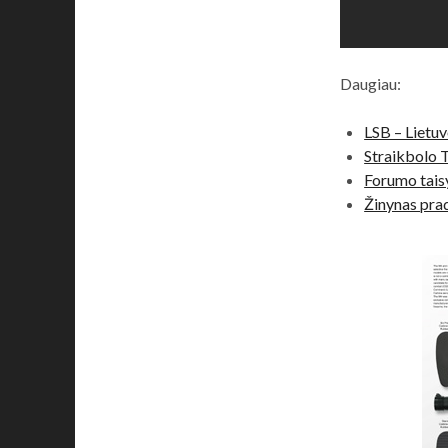
Daugiau:
LSB – Lietu
Straikbolo 
Forumo tais
Žinynas pra