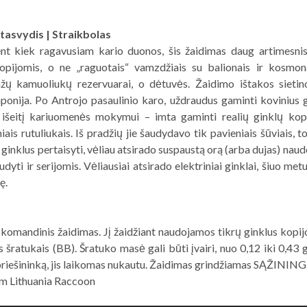
atasvydis | Straikbolas
nt kiek ragavusiam kario duonos, šis žaidimas daug artimesnis
kopijomis, o ne „raguotais“ vamzdžiais su balionais ir kosmo
žų kamuoliukų rezervuarai, o dėtuvės. Žaidimo ištakos sietin
onija. Po Antrojo pasaulinio karo, uždraudus gaminti kovinius g
ą išeitį kariuomenės mokymui – imta gaminti realių ginklų kopi
iais rutuliukais. Iš pradžių jie šaudydavo tik pavieniais šūviais,
ginklus pertaisyti, vėliau atsirado suspaustą orą (arba dujas) naud
audyti ir serijomis. Vėliausiai atsirado elektriniai ginklai, šiuo metu
ę.
 komandinis žaidimas. Jį žaidžiant naudojamos tikrų ginklus kopij
 šratukais (BB). Šratuko masė gali būti įvairi, nuo 0,12 iki 0,43 
 priešininką, jis laikomas nukautu. Žaidimas grindžiamas SĄŽINI
am Lithuania Raccoon