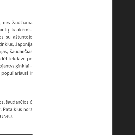
, nes žaidžiama
nautų kaukėmis.
os su aštuntojo
inklus, Japonija
jas, šaudančias
 todėl tekdavo po
ojantys ginklai –
 populiariausi ir
os, šaudančios 6
g. Pataikius nors
NGUMU.