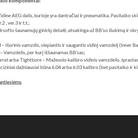
inklo komponentai:
dine AEG dalis, kurioje yra dantračiai ir pneumatika. Pasitaiko sk
2 , ver.3 ir t.t.;
softo šaunamujų ginklų detalė, atsakinga už BB’so išukimą ir skr
– Išorinis vamzdis, slepiantis ir saugantis vidinį vamzdelį (Inner Ba
 – Vamzdelis, per kurį iššaunamas BB’sas;
rrel arba Tightbore – Mažesnio kalibro vidinis vamzdelis. Iprastas
iziniai dažniausiai būna 6.04 arba 6.03 kalibro (bet pasitaiko ir ki
antiesiems