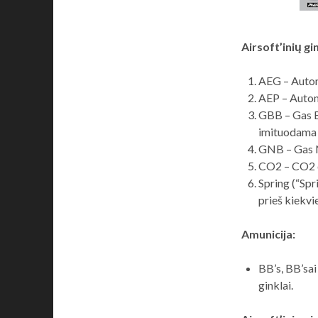
Airsoft’inių gin
AEG – Automa
AEP – Automa
GBB – Gas B
imituodama 
GNB – Gas N
CO2 – CO2 du
Spring (“Spr
prieš kiekvi
Amunicija:
BB’s, BB’sai
ginklai.