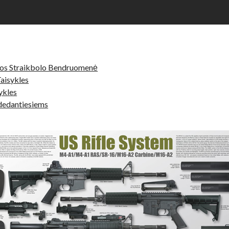
vos Straikbolo Bendruomenė
Taisykles
ykles
dedantiesiems