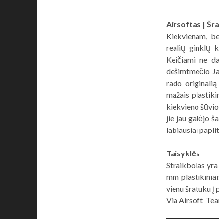
Airsoftas | Šr
Kiekvienam, be
realių ginklų 
Keičiami ne da
dešimtmečio Jap
rado originali
mažais plastikin
kiekvieno šūvio 
jie jau galėjo š
labiausiai paplit
Taisyklės
Straikbolas yra
mm plastikiniais
vienu šratuku į
Via Airsoft Te