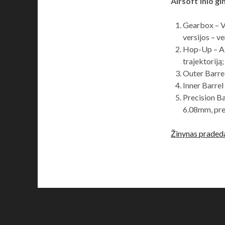
Airsoft’inio g
Gearbox – Vi
versijos – ver.
Hop-Up – Air
trajektoriją;
Outer Barrel 
Inner Barrel
Precision Ba
6.08mm, prec
Žinynas praded