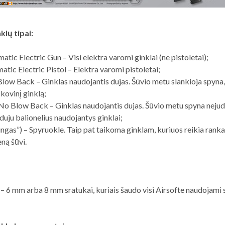
klų tipai:
tic Electric Gun – Visi elektra varomi ginklai (ne pistoletai);
tic Electric Pistol – Elektra varomi pistoletai;
low Back – Ginklas naudojantis dujas. Šūvio metu slankioja spyna
kovinį ginklą;
o Blow Back – Ginklas naudojantis dujas. Šūvio metu spyna nejud
ju balionelius naudojantys ginklai;
ingas”) – Spyruokle. Taip pat taikoma ginklam, kuriuos reikia ranka
eną šūvi.
 – 6 mm arba 8 mm sratukai, kuriais šaudo visi Airsofte naudojami 