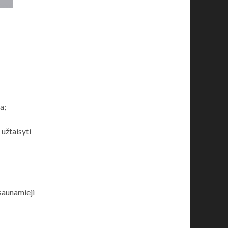
,
a;
 užtaisyti
saunamieji