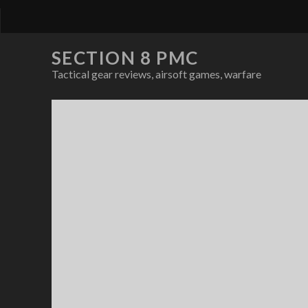
SECTION 8 PMC
Tactical gear reviews, airsoft games, warfare