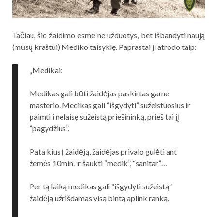
Tačiau, šio žaidimo esmė ne užduotys, bet išbandyti naują
(mūsų kraštui) Mediko taisyklę. Paprastai ji atrodo taip:
„Medikai:
Medikas gali būti žaidėjas paskirtas game
masterio. Medikas gali “išgydyti” sužeistuosius ir
paimti i nelaisę sužeistą priešininką, prieš tai jį
“pagydžius”.
Pataikius į žaidėją, žaidėjas privalo gulėti ant
žemės 10min. ir šaukti “medik”, “sanitar”…
Per tą laiką medikas gali “išgydyti sužeistą”
žaidėją užrišdamas visą bintą aplink ranką.