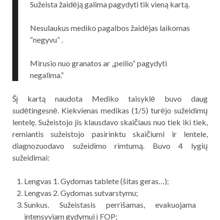
Sužeista žaidėją galima pagydyti tik vieną kartą.
Nesulaukus mediko pagalbos žaidėjas laikomas
“negyvu” .
Mirusio nuo granatos ar „peilio“ pagydyti
negalima.“
Šį kartą naudota Mediko taisyklė buvo daug
sudėtingesnė. Kiekvienas medikas (1/5) turėjo sužeidimų
lentelę. Sužeistojo jis klausdavo skaičiaus nuo tiek iki tiek,
remiantis sužeistojo pasirinktu skaičiumi ir lentele,
diagnozuodavo sužeidimo rimtumą. Buvo 4 lygių
sužeidimai:
Lengvas 1. Gydomas tablete (šitas geras…);
Lengvas 2. Gydomas sutvarstymu;
Sunkus. Sužeistasis perrišamas, evakuojama
intensyviam gydymui į FOP;