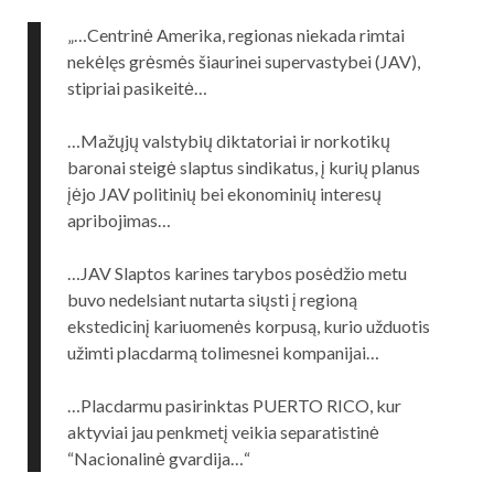
„…Centrinė Amerika, regionas niekada rimtai
nekėlęs grėsmės šiaurinei supervastybei (JAV),
stipriai pasikeitė…
…Mažųjų valstybių diktatoriai ir norkotikų
baronai steigė slaptus sindikatus, į kurių planus
įėjo JAV politinių bei ekonominių interesų
apribojimas…
…JAV Slaptos karines tarybos posėdžio metu
buvo nedelsiant nutarta siųsti į regioną
ekstedicinį kariuomenės korpusą, kurio užduotis
užimti placdarmą tolimesnei kompanijai…
…Placdarmu pasirinktas PUERTO RICO, kur
aktyviai jau penkmetį veikia separatistinė
“Nacionalinė gvardija…“