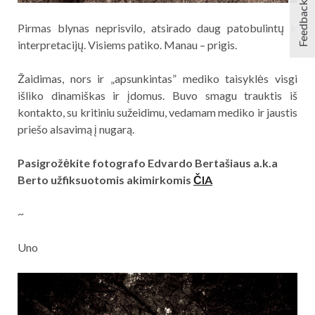
Feedback
Pirmas blynas neprisvilo, atsirado daug patobulintų ir
interpretacijų. Visiems patiko. Manau – prigis.
Žaidimas, nors ir „apsunkintas” mediko taisyklės visgi
išliko dinamiškas ir įdomus. Buvo smagu trauktis iš
kontakto, su kritiniu sužeidimu, vedamam mediko ir jaustis
priešo alsavimą į nugarą.
Pasigrožėkite fotografo Edvardo Bertašiaus a.k.a
Berto užfiksuotomis akimirkomis
ČIA
~
Uno