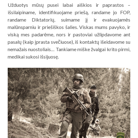
Užduotys mūsų pusei labai aiškios ir paprastos –
išsilaipiname, identifikuojame priešą, randame jo FOP,
randame Diktatorių, suimame jį ir evakuojamės
malūnsparniu ir priešiškos šalies. Viskas mums pavyko, ir
viską mes padarėme, nors ir pastoviai užlipdavome ant
pasalų (kaip įprasta svečiuose), iš kontaktų išeidavome su
nemažais nuostoliais… Tankiame miške žvalgai krito pirmi,
medikai sukosi išsijuosę.