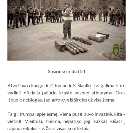
Susirinko mūsų 54
Atvažiavo draugai ir iš Kauno ir iš Šiaulių. Tai galima būtų
vadinti oficialiu pajūrio krašto sezono atidarymu. Oras
išpuolė neblogas, tad
atrovėm
iš širdies už visą žiemą.
Taigi, trumpai apie esmę. Viena pusė buvo invazinė, kita –
vietinė. Vieitniai, žinoma, nepatiko jog kažkas kišasi į
rajono reikalus – iš čia ir visas konfliktas: