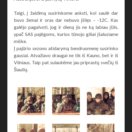
Taigi, į žaidimą susirinkome anksti, kol saulė dar
buvo žemai ir oras dar nebuvo įšilęs – -12C. Kas
galėjo pagalvoti, jog ir dieną jis ne ką labiau įšils,
ypač SAS pajėgoms, kurios tūnojo giliai įšalusiame
miške.
Į pajūrio sezono atidarymą bendruomenę susirinko
gausiai. Atvažiavo draugai ne tik iš Kauno, bet ir iš
Vilniaus. Taip pat sulaukėme jau priprastų svečių iš
Šiaulių.