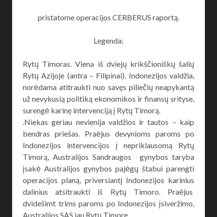
pristatome operacijos CERBERUS raportą.
Legenda:
Rytų Timoras. Viena iš dviejų krikščioniškų šalių
Rytų Azijoje (antra – Filipinai). Indonezijos valdžia,
norėdama atitraukti nuo savęs piliečių neapykantą
už nevykusią politiką ekonomikos ir finansų srityse,
surengė karinę intervenciją į Rytų Timorą.
.Niekas geriau nevienija valdžios ir tautos – kaip
bendras priešas. Praėjus devynioms paroms po
Indonezijos intervencijos į nepriklausomą Rytų
Timorą, Australijos Sandraugos gynybos taryba
įsakė Australijos gynybos pajėgų štabui parengti
operacijos planą, priversiantį Indonezijos karinius
dalinius atsitraukti iš Rytų Timoro. Praėjus
dvidešimt trims paroms po Indonezijos įsiveržimo,
Australijos SAS jau Rytų Timore.