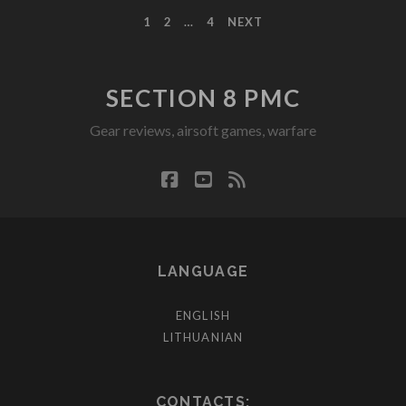
RAPORTAS
POSTS
1
2
…
4
NEXT
PAGINATION
SECTION 8 PMC
Gear reviews, airsoft games, warfare
facebook
youtube
rss
LANGUAGE
ENGLISH
LITHUANIAN
CONTACTS: