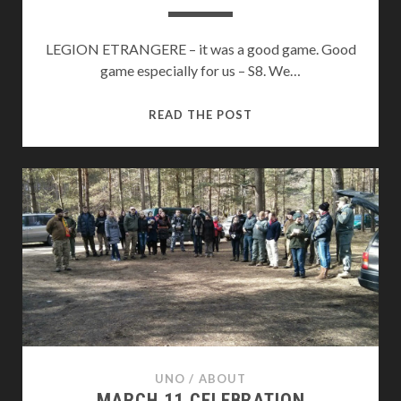
LEGION ETRANGERE – it was a good game. Good
game especially for us – S8. We…
LEGION
READ THE POST
ETRANGERE
2014
04
26
UNO
/
ABOUT
MARCH 11 CELEBRATION