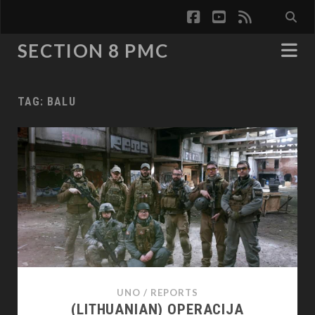
facebook
youtube
rss
SECTION 8 PMC
TAG:
BALU
UNO
/
REPORTS
(LITHUANIAN) OPERACIJA