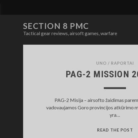
SECTION 8 PMC
Tactical gear reviews, airsoft games, warfare
SECTION
8
UNO
/
RAPORTAI
PAG-2 MISSION 2
PMC
Posts
PAG-2 Misija – airsofto žaidimas parem
vadovaujamos Goro provincijos atkūrimo mis
yra…
P
READ THE POST
2