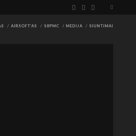
facebook
youtube
rss
AS
AIRSOFT’AS
S8PMC
MEDIJA
SIUNTIMAI