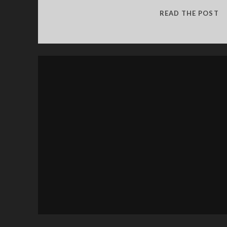
G
READ THE POST
S
Š