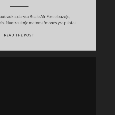
uotrauka, daryta Beale Air Force bazėje,
ais. Nuotraukoje matomi žmonės yra pilotai…
EILITINIAI
READ THE POST
PILOTAI