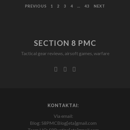
PREVIOUS
1
2
3
4
…
43
NEXT
SECTION 8 PMC
Tactical gear reviews, airsoft games, warfare
facebook
youtube
rss
KONTAKTAI:
Via email:
Blog: S8PMCBlog[eta]gmail.com
Team HQ: S8Bustine[eta]gmail.com