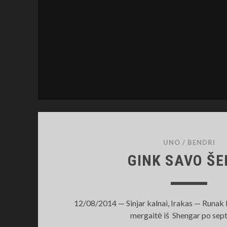
UNO
/
BENDRI
GINK SAVO ŠE
12/08/2014 — Sinjar kalnai, Irakas — Runak
mergaitė iš Shengar po sep