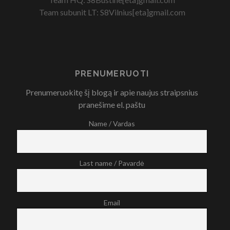
Team subunit LT: S8Vilnius[eta]gmail.com
PRENUMERUOTI
Prenumeruokitę šį blogą ir apie naujus straipsnius
pranešime el. paštu
Name / Vardas
Last name / Pavardė
Email