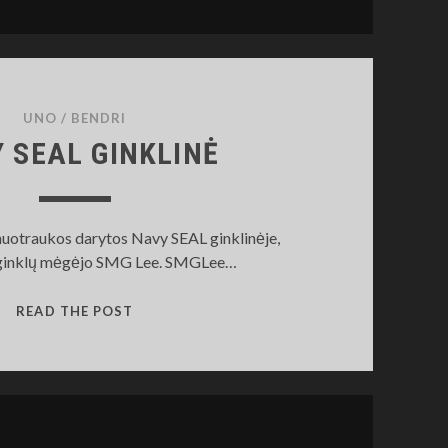
UNO
/
BENDRI
 SEAL GINKLINĖ
 nuotraukos darytos Navy SEAL ginklinėje,
r ginklų mėgėjo SMG Lee. SMGLee…
NAVY
READ THE POST
SEAL
GINKLINĖ