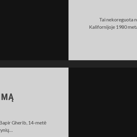
Tai nekoreguota n
Kalifornijoje 1980 met
IMĄ
 Bapir Gherib, 14-metė
tynių…