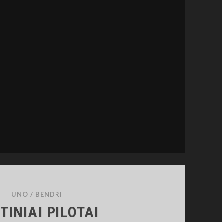
UNO
/
BENDRI
ITINIAI PILOTAI