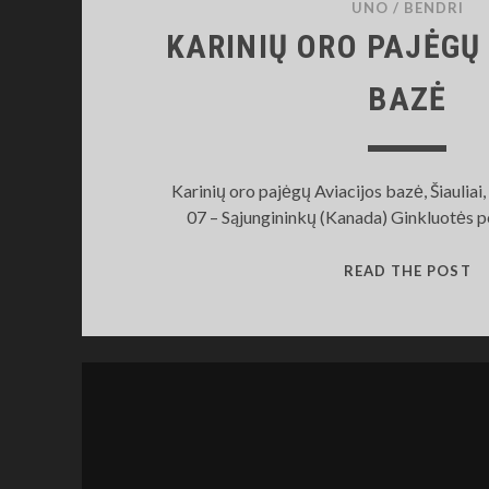
UNO
/
BENDRI
KARINIŲ ORO PAJĖGŲ
BAZĖ
Karinių oro pajėgų Aviacijos bazė, Šiauliai,
07 – Sąjungininkų (Kanada) Ginkluotės p
K
READ THE POST
O
P
AV
B