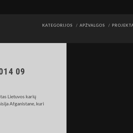
KATEGORIJOS
APŽVALGOS
PROJEKT
014 09
tas Lietuvos karių
ija Afganistane, kuri
AG-