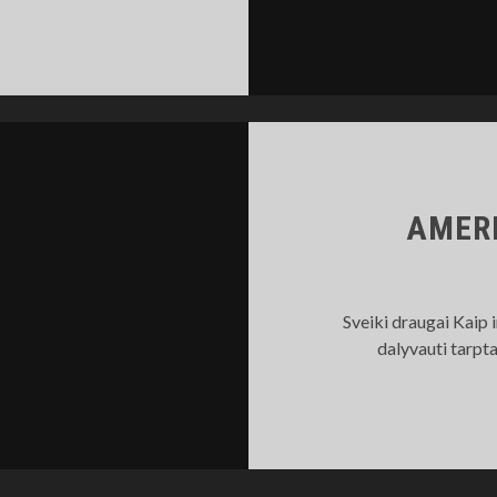
INK
AVO
EIMĄ
AMERI
Sveiki draugai Kaip i
dalyvauti tarpt