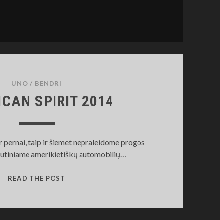
UNO
/
BENDRI
CAN SPIRIT 2014
r pernai, taip ir šiemet nepraleidome progos
autiniame amerikietiškų automobilių…
AMERICAN
READ THE POST
SPIRIT
2014