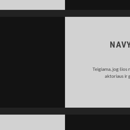
ISSION
014
9
NAVY
Teigiama, jog šios
aktoriaus i