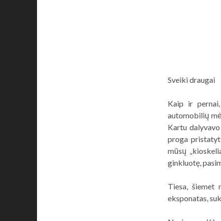
Sveiki draugai
Kaip ir pernai
automobilių mė
Kartu dalyvavo
proga pristatyt
mūsų „kioskelia
ginkluotę, pasi
Tiesa, šiemet 
eksponatas, su