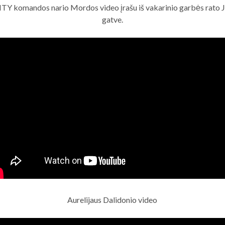
Y komandos nario Mordos video įrašu iš vakarinio garbės rato J
gatve.
Aurelijaus Dalidonio video