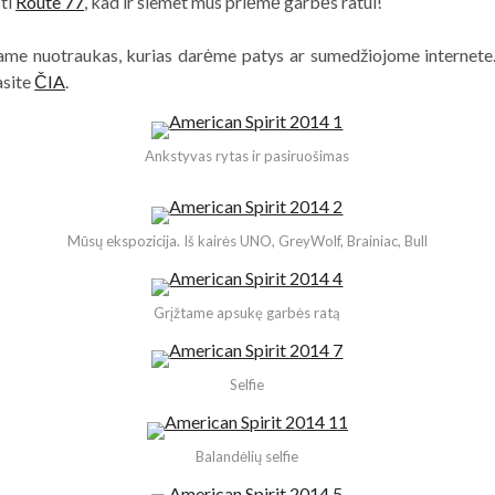
ti
Route 77
, kad ir šiemet mus priėmė garbės ratui!
ame nuotraukas, kurias darėme patys ar sumedžiojome internete
asite
ČIA
.
Ankstyvas rytas ir pasiruošimas
Mūsų ekspozicija. Iš kairės UNO, GreyWolf, Brainiac, Bull
Grįžtame apsukę garbės ratą
Selfie
Balandėlių selfie