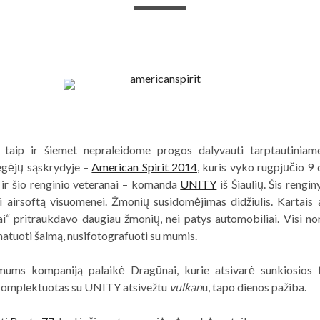
, taip ir šiemet nepraleidome progos dalyvauti tarptautiniam
gėjų sąskrydyje –
American Spirit 2014
, kuris vyko rugpjūčio 9 
 ir šio renginio veteranai – komanda
UNITY
iš Šiaulių. Šis rengi
i airsoftą visuomenei. Žmonių susidomėjimas didžiulis. Kartais
i“ pritraukdavo daugiau žmonių, nei patys automobiliai. Visi no
matuoti šalmą, nusifotografuoti su mumis.
mums kompaniją palaikė Dragūnai, kurie atsivarė sunkiosios t
komplektuotas su UNITY atsivežtu
vulkan
u, tapo dienos pažiba.