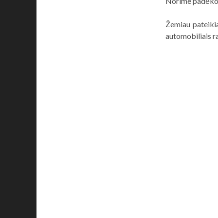
Norime padėko
Žemiau pateiki
automobiliais r