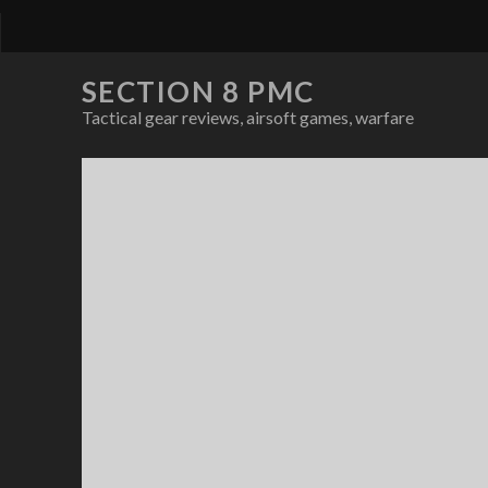
SECTION 8 PMC
Tactical gear reviews, airsoft games, warfare