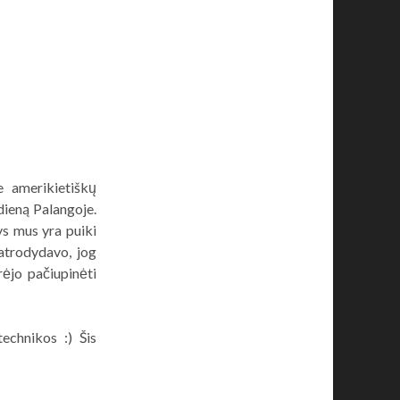
e amerikietiškų
dieną Palangoje.
nys mus yra puiki
 atrodydavo, jog
rėjo pačiupinėti
echnikos :) Šis