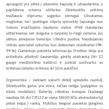
apsaugoti yra įdėta į aliuminio kapsulę ir užsandarinta, o
papildoma schema užtikrina žibintuvėlio veikimą
mažiausiu stiprumu, sugędus pirmąjai. Užsukamas
mygtukas turi ypatingai stiprią spiruoklę (apsauga nuo
šviesos trukčiojimo šaudymo metu). IP68 standartas
užtikrinamas net dviguba o-tarpinių (o-ring) sistema, jos
įdėtos abiejuose baterijos cilindro pusėse. Naudojamas
stiklas specialiai sukurtas kuo didesniam skaidrumui (98-
99 %). Gamintojo pateikta informacija, Preditor linija yra
pritaikyta atlaikyti šaunamūjų ginklų atatranką (iki 12
gauge medžioklinio kalibro) ir puikiai susitvarko su
kritimais (atlaiko kritimus iki 10 m aukščio)
Ergonomika – siekiant sukurti didelį spindulio nuotolį,
žibintuvėlio galva yra stora, tačiau neilga (palyginus su
kitais modeliais). Baterijų cilindras trumpas (kadangi
naudoja tik dvi CR123 ar vieną 18650 ličio akumuliatorių)
pilnai telpa į ranką. Nykštys lengvai pasiekia įjungimo
mygtuką. Viena ranka perjungti linijas (prisukant ar