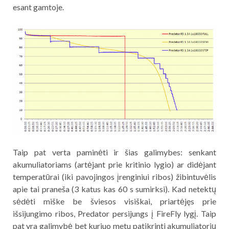
esant gamtoje.
Taip pat verta paminėti ir šias galimybes: senkant
akumuliatoriams (artėjant prie kritinio lygio) ar didėjant
temperatūrai (iki pavojingos įrenginiui ribos) žibintuvėlis
apie tai praneša (3 katus kas 60 s sumirksi). Kad netektų
sėdėti miške be šviesos visiškai, priartėjęs prie
išsijungimo ribos, Predator persijungs į FireFly lygį. Taip
pat yra galimybė bet kuriuo metu patikrinti akumuliatorių