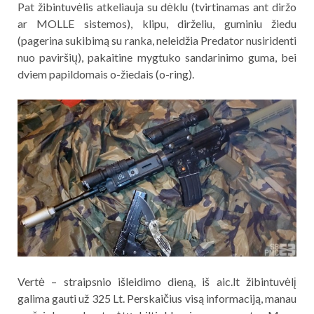
Pat žibintuvėlis atkeliauja su dėklu (tvirtinamas ant diržo
ar MOLLE sistemos), klipu, dirželiu, guminiu žiedu
(pagerina sukibimą su ranka, neleidžia Predator nusiridenti
nuo paviršių), pakaitine mygtuko sandarinimo guma, bei
dviem papildomais o-žiedais (o-ring).
Vertė – straipsnio išleidimo dieną, iš aic.lt žibintuvėlį
galima gauti už 325 Lt. Perskaičius visą informaciją, manau