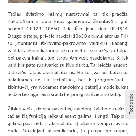
Tačiau, švietimo rėžimų nustatymai tai tik pradžia.
Pakalbėkim ir apie kitas galimybes. Žibintuvėlis gali
naudoti CR123, 18650 tiek ličio jonų tiek LiFePO4.
Daugelis įtaisų privalo naudoti 18650 akumuliatorius TIK
su įmontuotu iškrovimo/pakrovimo valdikliu (kadangi
valdiklis akumuliatoriuje užima vietos, sumažėja jo talpa,
bei pakyla kaina), tuo tarpu Armytek naudojamas S-Tek
valdiklis pats susitvarko su šiuo darbu. Tai leidžia naudoti
didesnės talpos akumuliatorius. Be to, įvairios baterijos
palaikomos ne tik techniškai, bet ir programiškai. Į
žibintuvėlį yra įvedamas naudojamų baterijų modelis, kas
leidžia teisingai jas iškrauti bei prailginti švietimo laiką.
Feedback
Žibintuvėlis įsimena paskutinę naudotą švietimo rėžimą,
tačiau šią funkciją reikalui esant galima išjungti. Taip pat
galima pasirinkti ir akumuliatorių silpimo kompensavimo
būdą. Naudojant akumuliatorių, jo įtampa po truputį