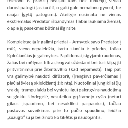
telefonu. Iš pradžių neaišku kam tiek funkcijų, vėliau
darosi patogų jas turėti, o galų gale nemalonu gyventį be
naujai įgytų patogumų. Ateityje nusimato ne vienas
ekstremalus Predator išbandymas (labai laukiama žiema),
o apie jų pasekmes būtinai išgirsite.
Komplektacija ir galimi priedai – Armytek savo Predator į
mūšį vieno nepaleidžia, kartu siunčia ir priedus, toliau
išplečiančius jo galimybes. Papildomai įsigyjami: raudonas,
žalias bei mėlynas filtrai, lengvai uždedami bei turi kilpą jų
pritvirtinimui prie žibintuvėlio (kad nepamesti). Taip pat
yra galimybė naudoti difūzorių (įrenginys paverčiamas į
plačiai šviesą skleidžiantį žibintą). Nuotoliniai jungikliai (jų
yra dų: trumpu laidu bei vyniotu ilgu) palengvins naudojimą
su ginklu. Uodegėlė, nesuteikia grįžtamojo ryšio (neturi
gilaus įspaudimo, bei nesukliksi paspaudus), tačiau
pastovus suveikimas prie to pačio spaudimo, leidžia
„suaugti“ su ja bei žinoti ko tikėtis ja naudojantis.