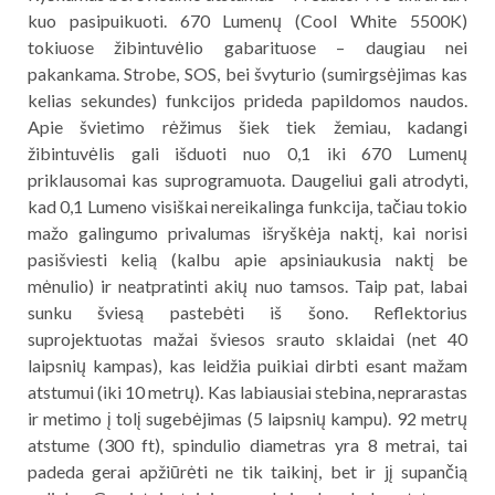
kuo pasipuikuoti. 670 Lumenų (Cool White 5500K)
tokiuose žibintuvėlio gabarituose – daugiau nei
pakankama. Strobe, SOS, bei švyturio (sumirgsėjimas kas
kelias sekundes) funkcijos prideda papildomos naudos.
Apie švietimo rėžimus šiek tiek žemiau, kadangi
žibintuvėlis gali išduoti nuo 0,1 iki 670 Lumenų
priklausomai kas suprogramuota. Daugeliui gali atrodyti,
kad 0,1 Lumeno visiškai nereikalinga funkcija, tačiau tokio
mažo galingumo privalumas išryškėja naktį, kai norisi
pasišviesti kelią (kalbu apie apsiniaukusia naktį be
mėnulio) ir neatpratinti akių nuo tamsos. Taip pat, labai
sunku šviesą pastebėti iš šono. Reflektorius
suprojektuotas mažai šviesos srauto sklaidai (net 40
laipsnių kampas), kas leidžia puikiai dirbti esant mažam
atstumui (iki 10 metrų). Kas labiausiai stebina, neprarastas
ir metimo į tolį sugebėjimas (5 laipsnių kampu). 92 metrų
atstume (300 ft), spindulio diametras yra 8 metrai, tai
padeda gerai apžiūrėti ne tik taikinį, bet ir jį supančią