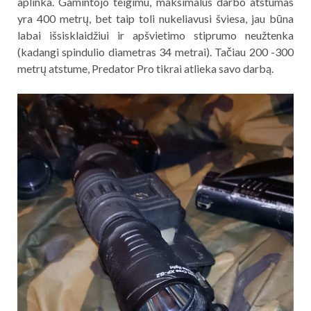
aplinka. Gamintojo teigimu, maksimalus darbo atstumas
yra 400 metrų, bet taip toli nukeliavusi šviesa, jau būna
labai išsisklaidžiui ir apšvietimo stiprumo neužtenka
(kadangi spindulio diametras 34 metrai). Tačiau 200 -300
metrų atstume, Predator Pro tikrai atlieka savo darbą.