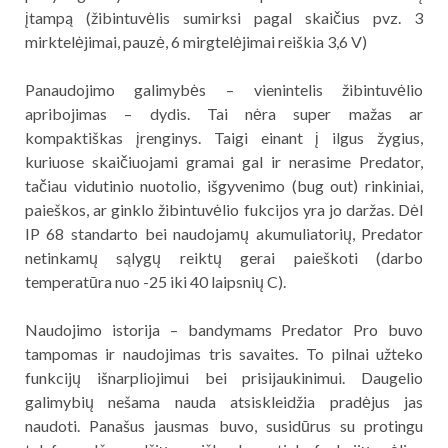
įtampą (žibintuvėlis sumirksi pagal skaičius pvz. 3
mirktelėjimai, pauzė, 6 mirgtelėjimai reiškia 3,6 V)
Panaudojimo galimybės – vienintelis žibintuvėlio
apribojimas – dydis. Tai nėra super mažas ar
kompaktiškas įrenginys. Taigi einant į ilgus žygius,
kuriuose skaičiuojami gramai gal ir nerasime Predator,
tačiau vidutinio nuotolio, išgyvenimo (bug out) rinkiniai,
paieškos, ar ginklo žibintuvėlio fukcijos yra jo daržas. Dėl
IP 68 standarto bei naudojamų akumuliatorių, Predator
netinkamų sąlygų reiktų gerai paieškoti (darbo
temperatūra nuo -25 iki 40 laipsnių C).
Naudojimo istorija – bandymams Predator Pro buvo
tampomas ir naudojimas tris savaites. To pilnai užteko
funkcijų išnarpliojimui bei prisijaukinimui. Daugelio
galimybių nešama nauda atsiskleidžia pradėjus jas
naudoti. Panašus jausmas buvo, susidūrus su protingu