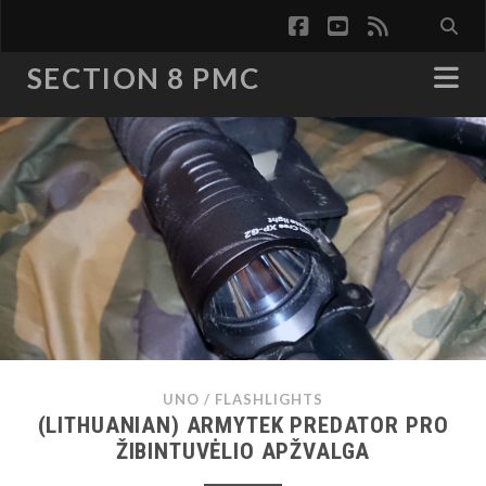
facebook
youtube
rss
SECTION 8 PMC
UNO
/
FLASHLIGHTS
(LITHUANIAN) ARMYTEK PREDATOR PRO
ŽIBINTUVĖLIO APŽVALGA