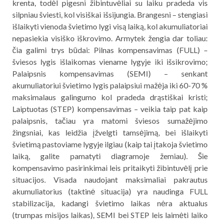
krenta, todėl pigesni žibintuvėliai su laiku pradeda vis
silpniau šviesti, kol visiškai išsijungia. Brangesni – stengiasi
išlaikyti vienoda švietimo lygi visą laiką, kol akumuliatoriai
nepasiekia visiško iškrovimo. Armytek žengia dar toliau:
čia galimi trys būdai: Pilnas kompensavimas (FULL) –
šviesos lygis išlaikomas viename lygyje iki išsikrovimo;
Palaipsnis kompensavimas (SEMI) – senkant
akumuliatoriui švietimo lygis palaipsiui mažėja iki 60-70 %
maksimalaus galingumo kol pradeda drąstiškai kristi;
Laiptuotas (STEP) kompensavimas – veikia taip pat kaip
palaipsnis, tačiau yra matomi šviesos sumažėjimo
žingsniai, kas leidžia įžvelgti tamsėjimą, bei išlaikyti
švietimą pastoviame lygyje ilgiau (kaip tai įtakoja švietimo
laiką, galite pamatyti diagramoje žemiau). Šie
kompensavimo pasirinkimai leis pritaikyti žibintuvėlį prie
situacijos. Visada naudojant maksimaliai pakrautus
akumuliatorius (taktinė situacija) yra naudinga FULL
stabilizacija, kadangi švietimo laikas nėra aktualus
(trumpas misijos laikas), SEMI bei STEP leis laimėti laiko