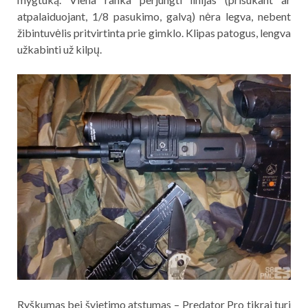
atpalaiduojant, 1/8 pasukimo, galvą) nėra legva, nebent
žibintuvėlis pritvirtinta prie gimklo. Klipas patogus, lengva
užkabinti už kilpų.
Ryškumas bei švietimo atstumas – Predator Pro tikrai turi