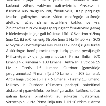
kadangi būtent valdymo galimybėmis Predator ir
išsiskiria nuo daugelio kitų žibintuvėlių. Kaip perjungti
įvairias galimybes rasite video medžegoje artimoje
ateityje. Tačiau pirma aptarkime kokios jos yra.
Žibintuvėlis turi dvi linijas (perjungiant žibintuvėlio galva)
ir kiekvienoje linijoje gali būti nuo 1 iki 10 švietimo rėžimų
(nuo 0,1 iki 670 lumenų, Strobe (nuo 1 Hz iki 50 Hz), SOS
ar Švyturio (žybtelėjimas kas kelias sekundes) ir gali turėti
3 skirtingas konfiguracijas tarp kurių galima persijungti:
Military(gamykloje įprogramuotas) Pirma linija: 670
lumenų > 6 lumenai > 108 lumenai; Antra linija Strobe 15
Hz > Firefly 1,5 Lumeno. Outdoor (gamykloje
įprogramuotas) Pirma linija 540 Lumenai > 108 Lumenai;
Antra linija Strobe 15 Hz > 6 lumenai > Firefly 1,5 lumeno.
Military ir Outdoor rėžimams padaryti pakeitimai
atstatomi į gamyklinius po konfiguracijos keitimo, tačiau
galima laikinai prisitaikyti jau sukurtus nustatymus.
Vartotojo sukurta Pirma linija nuo 1 iki 10 rėžimų; Antra