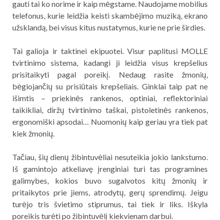
gauti tai ko norime ir kaip mėgstame. Naudojame mobilius
telefonus, kurie leidžia keisti skambėjimo muziką, ekrano
užsklandą, bei visus kitus nustatymus, kurie ne prie širdies.
Tai galioja ir taktinei ekipuotei. Visur paplitusi MOLLE
tvirtinimo sistema, kadangi ji leidžia visus krepšelius
prisitaikyti pagal poreikį. Nedaug rasite žmonių,
bėgiojančių su prisiūtais krepšeliais. Ginklai taip pat ne
išimtis – priekinės rankenos, optiniai, reflektoriniai
taikikliai, diržų tvirtinimo taškai, pistoletinės rankenos,
ergonomiški apsodai… Nuomonių kaip geriau yra tiek pat
kiek žmonių.
Tačiau, šių dienų žibintuvėliai nesuteikia jokio lankstumo.
Iš gamintojo atkeliavę įrenginiai turi tas programines
galimybes, kokios buvo sugalvotos kitų žmonių ir
pritaikytos prie jiems, atrodytų, gerų sprendimų. Jeigu
turėjo tris švietimo stiprumus, tai tiek ir liks. Iškyla
poreikis turėti po žibintuvėlį kiekvienam darbui.