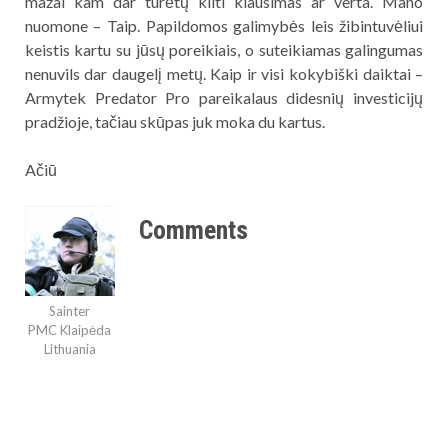
mažai kam dar turėtų kilti klausimas ar verta. Mano
nuomone – Taip. Papildomos galimybės leis žibintuvėliui
keistis kartu su jūsų poreikiais, o suteikiamas galingumas
nenuvils dar daugelį metų. Kaip ir visi kokybiški daiktai –
Armytek Predator Pro pareikalaus didesnių investicijų
pradžioje, tačiau skūpas juk moka du kartus.
Ačiū
Comments
Sainter
PMC Klaipėda
Lithuania