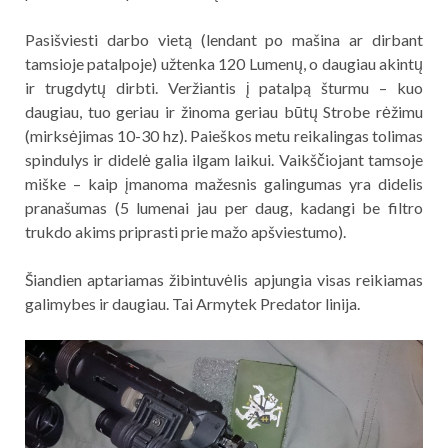
Pasišviesti darbo vietą (lendant po mašina ar dirbant
tamsioje patalpoje) užtenka 120 Lumenų, o daugiau akintų
ir trugdytų dirbti. Veržiantis į patalpą šturmu – kuo
daugiau, tuo geriau ir žinoma geriau būtų Strobe rėžimu
(mirksėjimas 10-30 hz). Paieškos metu reikalingas tolimas
spindulys ir didelė galia ilgam laikui. Vaikščiojant tamsoje
miške – kaip įmanoma mažesnis galingumas yra didelis
pranašumas (5 lumenai jau per daug, kadangi be filtro
trukdo akims priprasti prie mažo apšviestumo).
Šiandien aptariamas žibintuvėlis apjungia visas reikiamas
galimybes ir daugiau. Tai Armytek Predator linija.