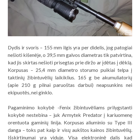
Dydis ir svoris – 155 mm ilgis yra per didelis, jog patogiai
nešioti kišenėje, o 39,5 mm galvos diametras tik patvirtina,
kad jis skirtas nešioti prisegtas prie diržo ar įdėtas į dėklą.
Korpusas – 25,4 mm diametro storumo puikiai telpa į
taktinių žibintuvėlių laikiklius. 165 g be akumuliatorių
(apie 210 g pilnai paruoštas darbui) neapsunkins nei
ekipuotės, nei ginklo.
Pagaminimo kokybė -Fenix žibintuvėliams prilygstanti
kokybė nestebina – juk Armytek Predator į kariuomenę
orentuota gaminių linija. Korpusas aliuminio su Type III
danga – toks pat kaip ir visų aukštos kainos žibintuvėlių.
Išskirtinumai yra viduje. Visa elektroninė dalis kad