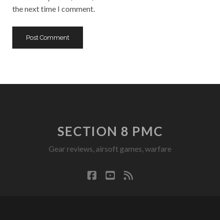
the next time I comment.
SECTION 8 PMC
Gear reviews, airsoft games, warfare
facebook
youtube
rss