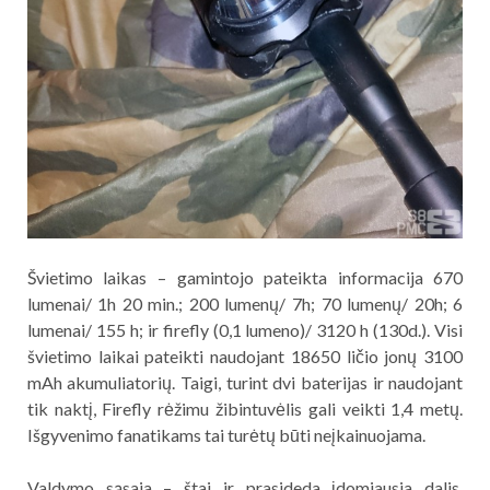
Švietimo laikas – gamintojo pateikta informacija 670
lumenai/ 1h 20 min.; 200 lumenų/ 7h; 70 lumenų/ 20h; 6
lumenai/ 155 h; ir firefly (0,1 lumeno)/ 3120 h (130d.). Visi
švietimo laikai pateikti naudojant 18650 ličio jonų 3100
mAh akumuliatorių. Taigi, turint dvi baterijas ir naudojant
tik naktį, Firefly rėžimu žibintuvėlis gali veikti 1,4 metų.
Išgyvenimo fanatikams tai turėtų būti neįkainuojama.
Valdymo sąsaja – štai ir prasideda įdomiausia dalis,