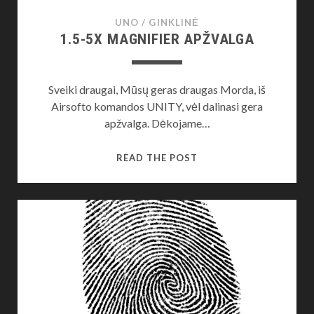
UNO
/
GINKLINĖ
1.5-5X MAGNIFIER APŽVALGA
Sveiki draugai, Mūsų geras draugas Morda, iš
Airsofto komandos UNITY, vėl dalinasi gera
apžvalga. Dėkojame…
1.5-
READ THE POST
5X
MAGNIFIER
APŽVALGA