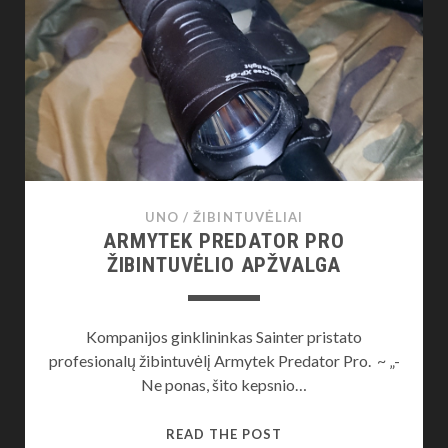
AFGHANISTAN
UNO
/
ŽIBINTUVĖLIAI
ARMYTEK PREDATOR PRO
ŽIBINTUVĖLIO APŽVALGA
Kompanijos ginklininkas Sainter pristato
profesionalų žibintuvėlį Armytek Predator Pro. ~ „-
Ne ponas, šito kepsnio…
ARMYTEK
READ THE POST