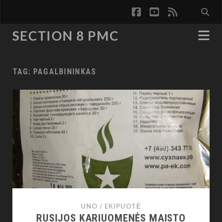
facebook
youtube
rss
SECTION 8 PMC
TAG:
PAGALBININKAS
UNO
/
EKIPUOTĖ
RUSIJOS KARIUOMENĖS MAISTO