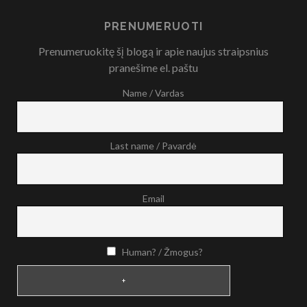
PRENUMERUOTI
Prenumeruokitę šį blogą ir apie naujus straipsnius
pranešime el. paštu
Name / Vardas
Last name / Pavardė
Email
Human? / Žmogus?