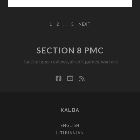
PREDATOR
PRO
ŽIBINTUVĖLIO
POSTS
1
2
…
5
NEXT
APŽVALGA
PAGINATION
SECTION 8 PMC
Tactical gear reviews, airsoft games, warfare
facebook
youtube
rss
KALBA
ENGLISH
LITHUANIAN