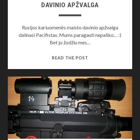
DAVINIO APŽVALGA
Rusijos kariuomenės maisto davinio apžvalga
dalinasi Pacifistas. Mums paragauti nepaliko… :)
Bet jo žodžiu mes…
RUSIJOS
READ THE POST
KARIUOMENĖS
MAISTO
DAVINIO
APŽVALGA