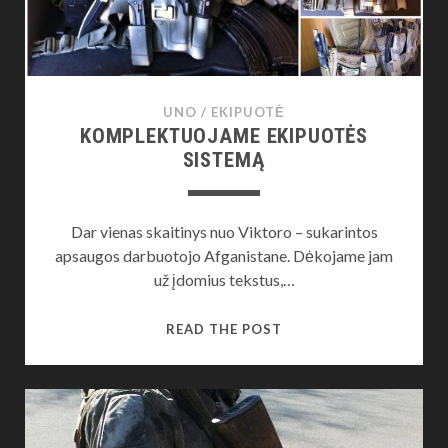
UNO
/
EKIPUOTĖ
KOMPLEKTUOJAME EKIPUOTĖS
SISTEMĄ
Dar vienas skaitinys nuo Viktoro – sukarintos
apsaugos darbuotojo Afganistane. Dėkojame jam
už įdomius tekstus,…
KOMPLEKTUOJAME
READ THE POST
EKIPUOTĖS
SISTEMĄ