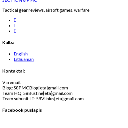
Tactical gear reviews, airsoft games, warfare
facebook
youtube
rss
Kalba
English
Lithuanian
Kontaktai:
Via email:
Blog: S8PMCBlog[eta]gmail.com
Team HQ: S8Bustine[eta]gmail.com
Team subunit LT: S8Vilnius[eta]gmail.com
Facebook puslapis