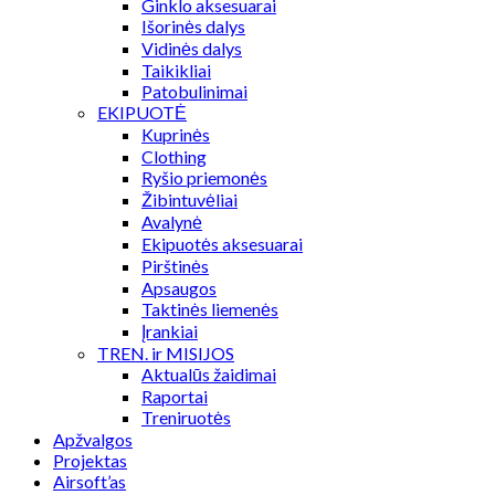
Ginklo aksesuarai
Išorinės dalys
Vidinės dalys
Taikikliai
Patobulinimai
EKIPUOTĖ
Kuprinės
Clothing
Ryšio priemonės
Žibintuvėliai
Avalynė
Ekipuotės aksesuarai
Pirštinės
Apsaugos
Taktinės liemenės
Įrankiai
TREN. ir MISIJOS
Aktualūs žaidimai
Raportai
Treniruotės
Apžvalgos
Projektas
Airsoft’as