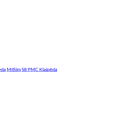
ėda
MilSim
S8 PMC Klaipėda