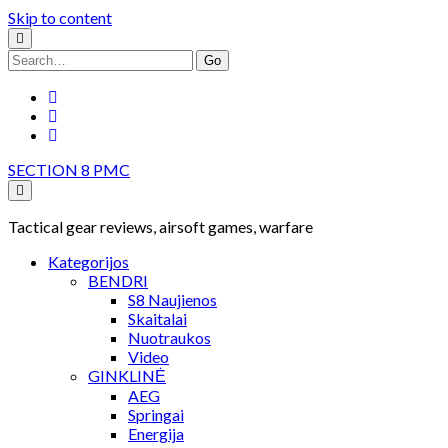
Skip to content
Search
for:
facebook
youtube
rss
SECTION 8 PMC
Tactical gear reviews, airsoft games, warfare
Kategorijos
BENDRI
S8 Naujienos
Skaitalai
Nuotraukos
Video
GINKLINĖ
AEG
Springai
Energija