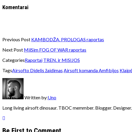
Komentarai
Previous Post
KAMBODŽA. PROLOGAS raportas
Next Post
MilSim FOG OF WAR raportas
Categories
Raportai
TREN. ir MISIJOS
Tags
Airsofto Didelis žaidimas
Airsoft komanda Amfibijos
Klaip
Written by:
Uno
Long living airsoft dinosaur. TBOC memmber. Blogger. Designer.
Be First to Comment