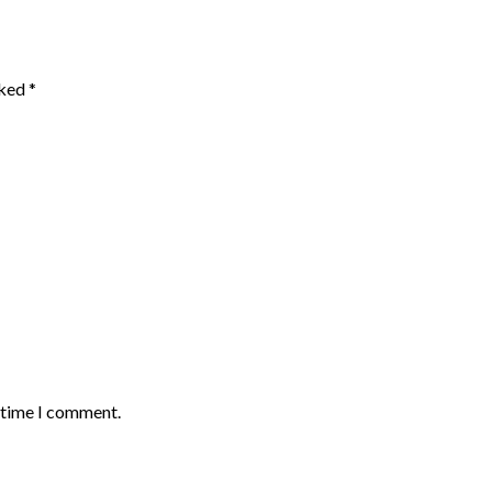
rked
*
t time I comment.