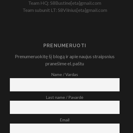
Team HQ: S8Bustine[eta]gmail.com
Team subunit LT: S8Vilnius[eta]gmail.com
PRENUMERUOTI
Prenumeruokitę šį blogą ir apie naujus straipsnius
pranešime el. paštu
Name / Vardas
Last name / Pavardė
Email