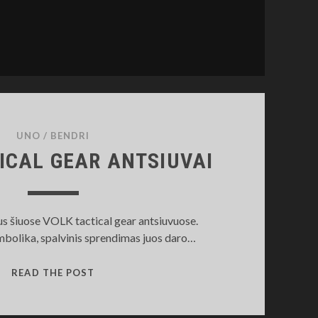
UNO
/
BENDRI
ICAL GEAR ANTSIUVAI
us šiuose VOLK tactical gear antsiuvuose.
simbolika, spalvinis sprendimas juos daro…
VOLK
READ THE POST
TACTICAL
GEAR