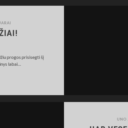
UARAI
ŽIAI!
žiu progos prisisegti šį
inys labai…
ŠIOSIU
DIDŽIAI!
UNO