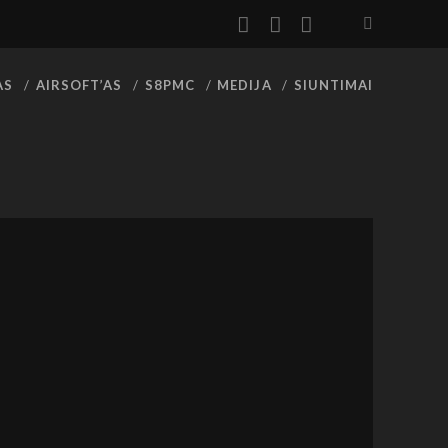
facebook
youtube
rss
AS
AIRSOFT’AS
S8PMC
MEDIJA
SIUNTIMAI