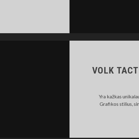
8
VC
NTSIUVAS
VOLK TACT
Yra kažkas unikala
Grafikos stilius, 