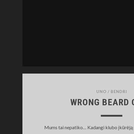
UNO
/
BENDRI
WRONG BEARD 
Mums tai nepatiko… Kadangi klubo įkūrėją 