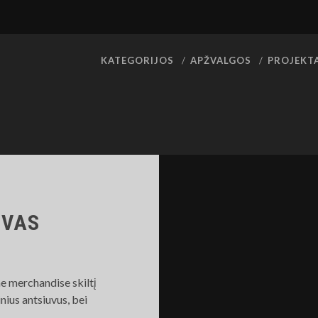
KATEGORIJOS
APŽVALGOS
PROJEKT
UVAS
me merchandise skiltį
nius antsiuvus, bei