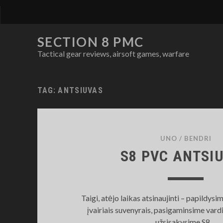
SECTION 8 PMC
Tactical gear reviews, airsoft games, warfare
TAG:
ANTSIUVAS
UNO
/
BENDRI
S8 PVC ANTSI
Taigi, atėjo laikas atsinaujinti – papildysi
įvairiais suvenyrais, pasigaminsime vardi
užsisakysime S8…