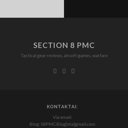
SECTION 8 PMC
Tactical gear reviews, airsoft games, warfare
facebook
youtube
rss
KONTAKTAI:
Via email:
Blog: S8PMCBlog[eta]gmail.com