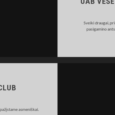
UAB VESE
Sveiki draugai, pr
pasigamino ants
CLUB
pažįstame asmeniškai.