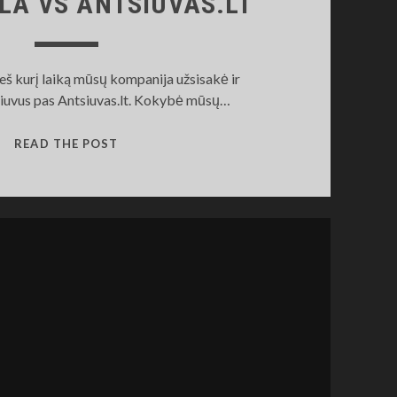
LA VS ANTSIUVAS.LT
ieš kurį laiką mūsų kompanija užsisakė ir
iuvus pas Antsiuvas.lt. Kokybė mūsų…
UAB
READ THE POST
VESELA
VS
ANTSIUVAS.LT