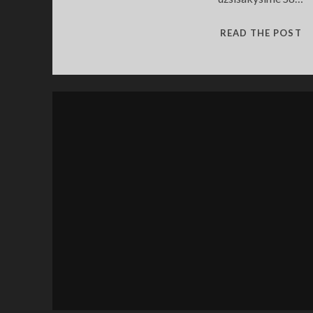
S
READ THE POST
P
A