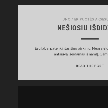
UNO
/
EKIPUOTĖS AKSES
NEŠIOSIU IŠDID
Esu labai patenkintas šiuo pirkiniu. Nepraleid
antsiuvą išeidamas iš namų. Gam
NE
READ THE POST
IŠ