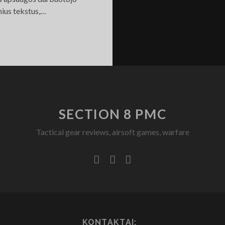
ius tekstus,…
OMPLEKTUOJAME
KIPUOTĖS
ISTEMĄ
SECTION 8 PMC
Tactical gear reviews, airsoft games, warfare
facebook
youtube
rss
KONTAKTAI: