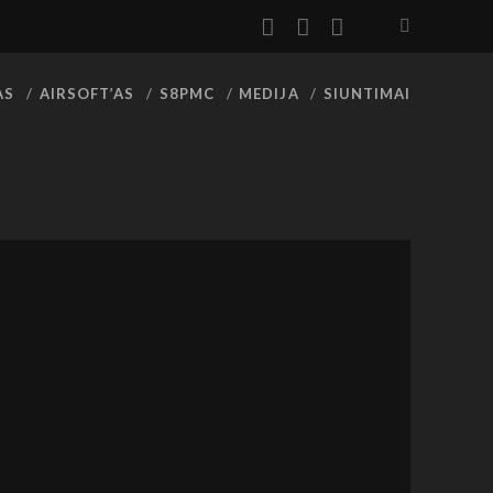
facebook
youtube
rss
AS
AIRSOFT’AS
S8PMC
MEDIJA
SIUNTIMAI