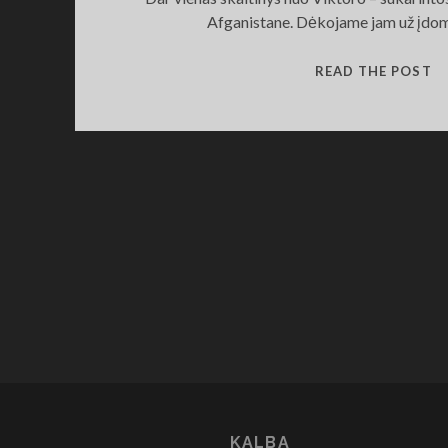
Afganistane. Dėkojame jam už įdom
K
READ THE POST
E
S
KALBA