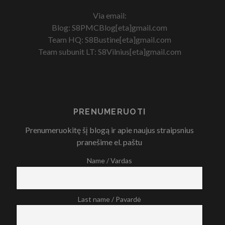
Via email:
Blog: S8PMCBlog[eta]gmail.com
Team HQ: S8Bustine[eta]gmail.com
Team subunit LT: S8Vilnius[eta]gmail.com
PRENUMERUOTI
Prenumeruokitę šį blogą ir apie naujus straipsnius
pranešime el. paštu
Name / Vardas
Last name / Pavardė