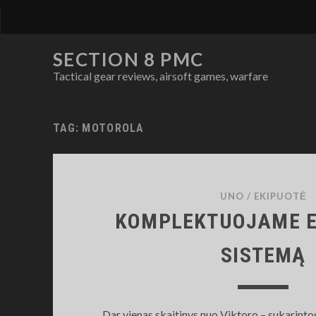
SECTION 8 PMC
Tactical gear reviews, airsoft games, warfare
TAG:
MOTOROLA
UNO
/
EKIPUOTĖ
KOMPLEKTUOJAME E
SISTEMĄ
Dar vienas skaitinys nuo Viktoro – sukarint