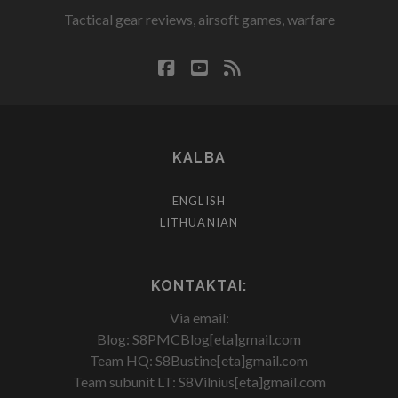
Tactical gear reviews, airsoft games, warfare
facebook
youtube
rss
KALBA
ENGLISH
LITHUANIAN
KONTAKTAI:
Via email:
Blog: S8PMCBlog[eta]gmail.com
Team HQ: S8Bustine[eta]gmail.com
Team subunit LT: S8Vilnius[eta]gmail.com