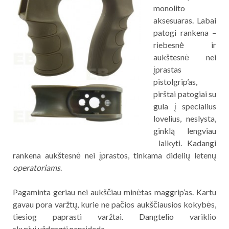
monolito
aksesuaras. Labai
patogi rankena –
riebesnė ir
aukštesnė nei
įprastas
pistolgrip’as,
pirštai patogiai su
gula į specialius
lovelius, neslysta,
ginklą lengviau
laikyti. Kadangi
rankena aukštesnė nei įprastos, tinkama didelių letenų
operatoriams
.
Pagaminta geriau nei aukščiau minėtas maggrip’as. Kartu
gavau pora varžtų, kurie ne pačios aukščiausios kokybės,
tiesiog paprasti varžtai. Dangtelio variklio
skyriui uždengti neprideda.