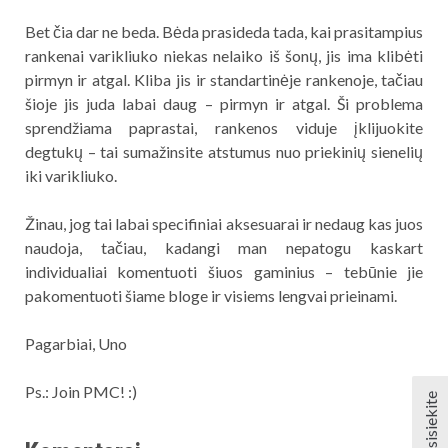
Bet čia dar ne beda. Bėda prasideda tada, kai prasitampius
rankenai varikliuko niekas nelaiko iš šonų, jis ima klibėti
pirmyn ir atgal. Kliba jis ir standartinėje rankenoje, tačiau
šioje jis juda labai daug – pirmyn ir atgal. Ši problema
sprendžiama paprastai, rankenos viduje įklijuokite
degtukų – tai sumažinsite atstumus nuo priekinių sienelių
iki varikliuko.
Žinau, jog tai labai specifiniai aksesuarai ir nedaug kas juos
naudoja, tačiau, kadangi man nepatogu kaskart
individualiai komentuoti šiuos gaminius – tebūnie jie
pakomentuoti šiame bloge ir visiems lengvai prieinami.
Pagarbiai, Uno
Ps.: Join PMC! :)
Susisiekite