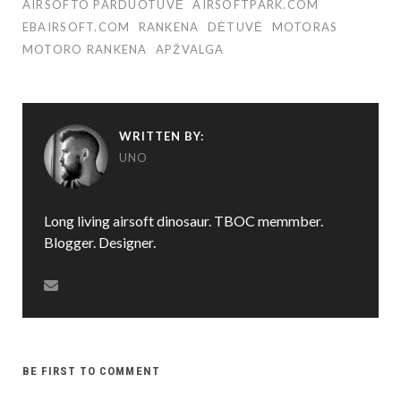
AIRSOFTO PARDUOTUVĖ
AIRSOFTPARK.COM
EBAIRSOFT.COM
RANKENA
DĖTUVĖ
MOTORAS
MOTORO RANKENA
APŽVALGA
WRITTEN BY:
UNO
Long living airsoft dinosaur. TBOC memmber.
Blogger. Designer.
BE FIRST TO COMMENT