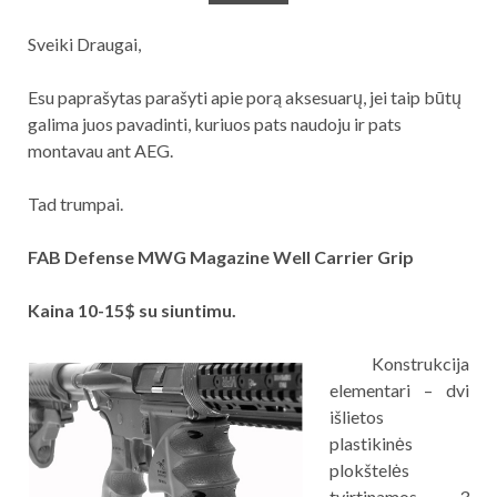
Sveiki Draugai,
Esu paprašytas parašyti apie porą aksesuarų, jei taip būtų
galima juos pavadinti, kuriuos pats naudoju ir pats
montavau ant AEG.
Tad trumpai.
FAB Defense MWG Magazine Well Carrier Grip
Kaina 10-15$ su siuntimu.
Konstrukcija
elementari – dvi
išlietos
plastikinės
plokštelės
tvirtinamos 3