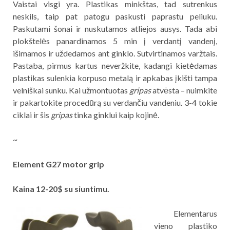
Vaistai visgi yra. Plastikas minkštas, tad sutrenkus
neskils, taip pat patogu paskusti paprastu peliuku.
Paskutami šonai ir nuskutamos atliejos ausys. Tada abi
plokštelės panardinamos 5 min į verdantį vandenį,
išimamos ir uždedamos ant ginklo. Sutvirtinamos varžtais.
Pastaba, pirmus kartus neveržkite, kadangi kietėdamas
plastikas sulenkia korpuso metalą ir apkabas įkišti tampa
velniškai sunku. Kai užmontuotas
gripas
atvėsta – nuimkite
ir pakartokite procedūrą su verdančiu vandeniu. 3-4 tokie
ciklai ir šis
gripas
tinka ginklui kaip kojinė.
~
Element G27 motor grip
Kaina 12-20$ su siuntimu.
Elementarus
vieno plastiko