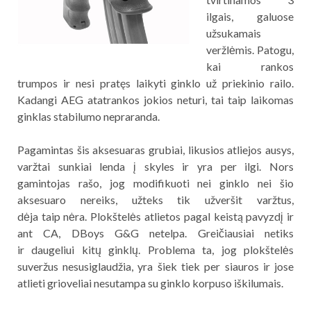
ilgais, galuose
užsukamais
veržlėmis. Patogu,
kai rankos
trumpos ir nesi pratęs laikyti ginklo už priekinio railo.
Kadangi AEG atatrankos jokios neturi, tai taip laikomas
ginklas stabilumo nepraranda.
Pagamintas šis aksesuaras grubiai, likusios atliejos ausys,
varžtai sunkiai lenda į skyles ir yra per ilgi. Nors
gamintojas rašo, jog modifikuoti nei ginklo nei šio
aksesuaro nereiks, užteks tik užveršit varžtus,
dėja taip nėra. Plokštelės atlietos pagal keistą pavyzdį ir
ant CA, DBoys G&G netelpa. Greičiausiai netiks
ir daugeliui kitų ginklų. Problema ta, jog plokštelės
suveržus nesusiglaudžia, yra šiek tiek per siauros ir jose
atlieti grioveliai nesutampa su ginklo korpuso iškilumais.