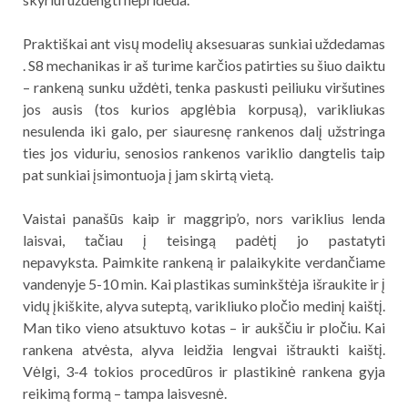
Praktiškai ant visų modelių aksesuaras sunkiai uždedamas
. S8 mechanikas ir aš turime karčios patirties su šiuo daiktu
– rankeną sunku uždėti, tenka paskusti peiliuku viršutines
jos ausis (tos kurios apglėbia korpusą), varikliukas
nesulenda iki galo, per siauresnę rankenos dalį užstringa
ties jos viduriu, senosios rankenos variklio dangtelis taip
pat sunkiai įsimontuoja į jam skirtą vietą.
Vaistai panašūs kaip ir maggrip’o, nors variklius lenda
laisvai, tačiau į teisingą padėtį jo pastatyti
nepavyksta. Paimkite rankeną ir palaikykite verdančiame
vandenyje 5-10 min. Kai plastikas suminkštėja išraukite ir į
vidų įkiškite, alyva suteptą, varikliuko pločio medinį kaištį.
Man tiko vieno atsuktuvo kotas – ir aukščiu ir pločiu. Kai
rankena atvėsta, alyva leidžia lengvai ištraukti kaištį.
Vėlgi, 3-4 tokios procedūros ir plastikinė rankena gyja
reikimą formą – tampa laisvesnė.