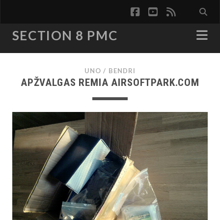
facebook
youtube
rss
SECTION 8 PMC
UNO
/
BENDRI
APŽVALGAS REMIA AIRSOFTPARK.COM