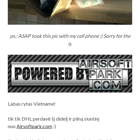
ps.: ASAP took this pic with my cell phone :) Sorry for the
q.
Labas rytas Vietname!
tik tik DHL perdavė šį didelį ir pilną siuntinį
nuo
Airsoftpark.com
:)