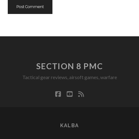
SECTION 8 PMC
Tactical gear reviews, airsoft games, warfare
facebook
youtube
rss
KALBA