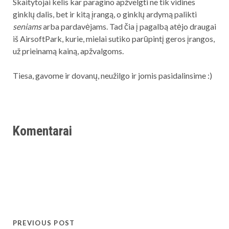
Skaitytojai kelis kar paragino apžvelgti ne tik vidines
ginklų dalis, bet ir kitą įrangą, o ginklų ardymą palikti
seniams
arba pardavėjams. Tad čia į pagalbą atėjo draugai
iš AirsoftPark, kurie, mielai sutiko parūpintį geros įrangos,
už prieinamą kainą, apžvalgoms.
Tiesa, gavome ir dovanų, neužilgo ir jomis pasidalinsime :)
Komentarai
PREVIOUS POST