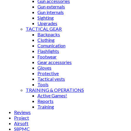
Gun accessories
Gun externals
Gun internals
Sighting
Upgrades
TACTICAL GEAR
Backpacks
Clothing
Comunication
Flashlights
Footwear
Gear accessories
Gloves
Protective
Tactical vests
Tools
TRAINING & OPERATIONS
Active Games!
Reports
Training
Reviews
Project
Airsoft
S8PMC