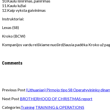
10.Kaulu išnirimas, panirimas
11.Kaulu lužiai
12.Kaip vyksta gaivinimas
Instruktoriai:
Lexas (S8)
Kroko (BCW)
Kompanijos vardu reiškiame nuoširdžiausia padėka Kroko už pag
Comments
Previous Post
(Lithuanian) Pirmojo tipo S8 Operatyvininkų dina
Next Post
BROTHERHOOD OF CHRISTMAS report
Categories
Training
TRAINING & OPERATIONS