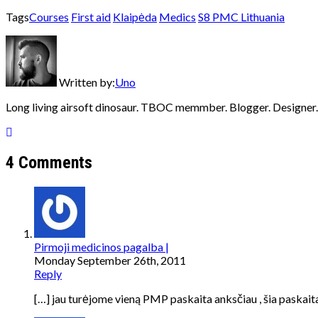
Tags
Courses
First aid
Klaipėda
Medics
S8 PMC Lithuania
Written by:
Uno
Long living airsoft dinosaur. TBOC memmber. Blogger. Designer.
4 Comments
Pirmoji medicinos pagalba |
Monday September 26th, 2011
Reply
[…] jau turėjome vieną PMP paskaita anksčiau , šia paskaita n