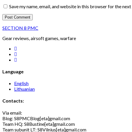
Website
URL
Save my name, email, and website in this browser for the nex
SECTION 8 PMC
Gear reviews, airsoft games, warfare
facebook
youtube
rss
Language
English
Lithuanian
Contacts:
Via email:
Blog: S8PMCBlog[eta]gmail.com
Team HQ: S8Bustine[eta]gmail.com
Team subunit LT: S8Vilnius[eta]gmail.com