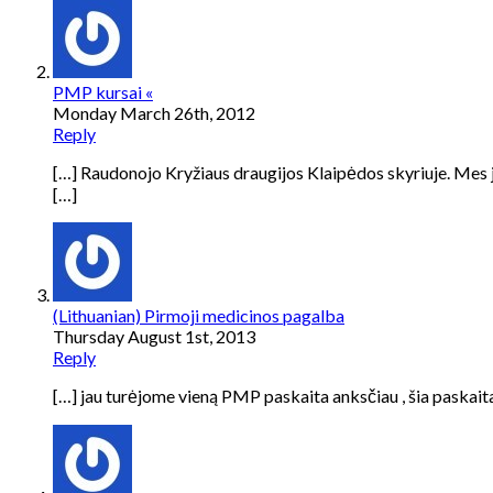
PMP kursai «
Monday March 26th, 2012
Reply
[…] Raudonojo Kryžiaus draugijos Klaipėdos skyriuje. Mes j
[…]
(Lithuanian) Pirmoji medicinos pagalba
Thursday August 1st, 2013
Reply
[…] jau turėjome vieną PMP paskaita anksčiau , šia paskaita n