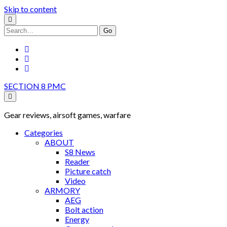
Skip to content
Search
for:
facebook
youtube
rss
SECTION 8 PMC
Gear reviews, airsoft games, warfare
Categories
ABOUT
S8 News
Reader
Picture catch
Video
ARMORY
AEG
Bolt action
Energy