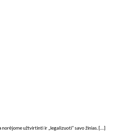
orėjome užtvirtinti ir „legalizuoti“ savo žinias. […]