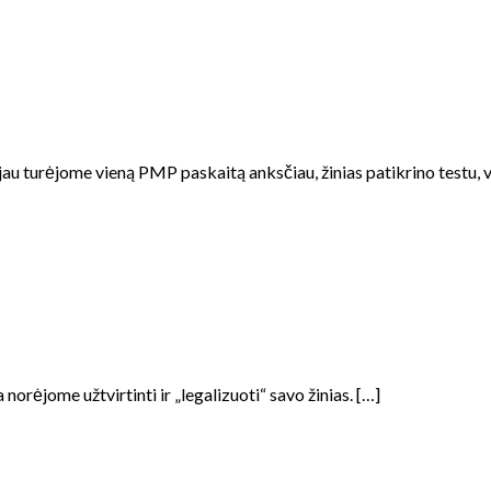
au turėjome vieną PMP paskaitą anksčiau, žinias patikrino testu, 
orėjome užtvirtinti ir „legalizuoti“ savo žinias. […]