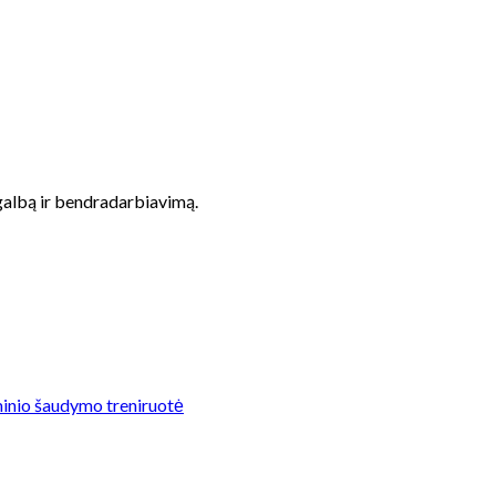
albą ir bendradarbiavimą.
minio šaudymo treniruotė