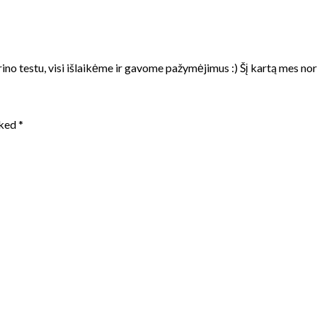
ino testu, visi išlaikėme ir gavome pažymėjimus :) Šį kartą mes no
rked
*