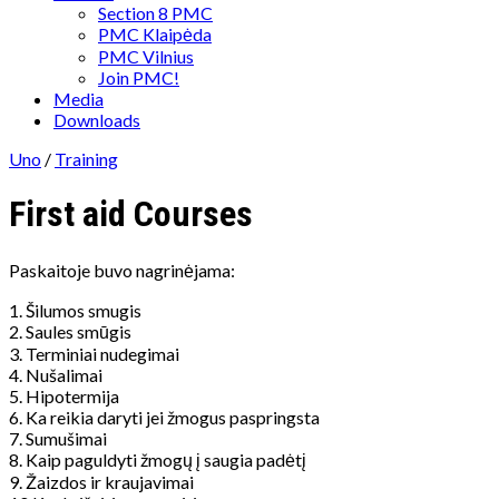
Section 8 PMC
PMC Klaipėda
PMC Vilnius
Join PMC!
Media
Downloads
Uno
/
Training
First aid Courses
Paskaitoje buvo nagrinėjama:
1. Šilumos smugis
2. Saules smūgis
3. Terminiai nudegimai
4. Nušalimai
5. Hipotermija
6. Ka reikia daryti jei žmogus paspringsta
7. Sumušimai
8. Kaip paguldyti žmogų į saugia padėtį
9. Žaizdos ir kraujavimai