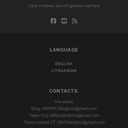
Gear reviews, airsoft games, warfare
facebook
youtube
rss
LANGUAGE
ENGLISH
LITHUANIAN
CONTACTS:
Via email:
Blog: S8PMCBlog[eta]gmail.com
Team HQ: S8Bustine[eta]gmail.com
Team subunit LT: S8Vilnius[eta]gmail.com