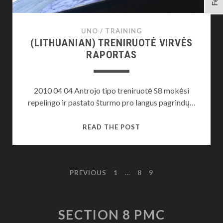
UNO
/
TRAINING
(LITHUANIAN) TRENIRUOTĖ VIRVĖS
RAPORTAS
2010 04 04 Antrojo tipo treniruotė S8 mokėsi
repelingo ir pastato šturmo pro langus pagrindų…
(LITHUANIAN)
READ THE POST
TRENIRUOTĖ
VIRVĖS
RAPORTAS
POSTS
PREVIOUS
1
…
8
9
PAGINATION
SECTION 8 PMC