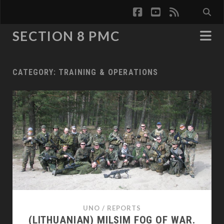
facebook
youtube
rss
SECTION 8 PMC
CATEGORY:
TRAINING & OPERATIONS
UNO
/
REPORTS
(LITHUANIAN) MILSIM FOG OF WAR.