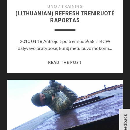
UNO
/
TRAINING
(LITHUANIAN) REFRESH TRENIRUOTĖ
RAPORTAS
2010 04 18 Antrojo tipo treniruotė S8 ir BCW
dalyvavo pratybose, kurių metu buvo mokomi…
(LITHUANIAN)
READ THE POST
REFRESH
TRENIRUOTĖ
RAPORTAS
Feedback